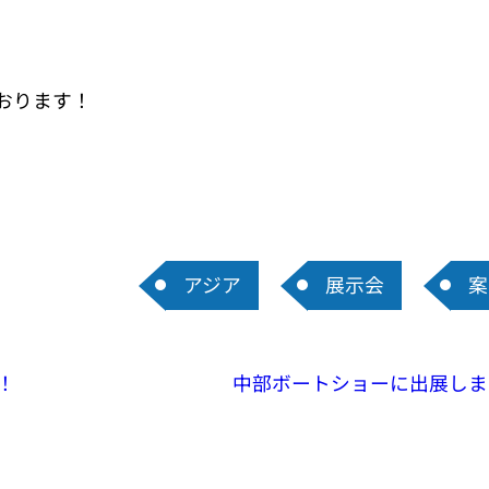
しております！
アジア
展示会
案
！
中部ボートショーに出展します