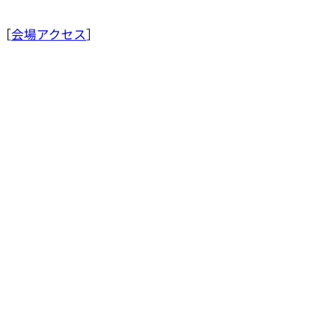
1［
会場アクセス
］