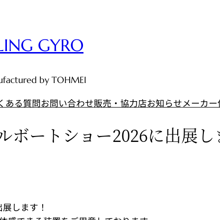
LING GYRO
anufactured by TOHMEI
くある質問
お問い合わせ
販売・協力店
お知らせ
メーカー
ルボートショー2026に出展し
出展します！